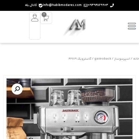
09394829904
info@habibmodares.com
کانال بله
0
خانه
/
اسپرسوساز
/
gastroback
/ گاستروبک 42619