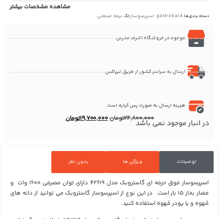
مشاهده مشخصات بیشتر
gastroback
اسپرسوساز
نیمه صنعتی
دسته بندی‌ها
,
تگ
موجود در فروشگاه اشرف مدرس
ارسال به سراسر کشور از طریق تیپاکس
هزینه ارسال به صورت پس کرایه است
24,800,000
تومان
19,700,000
تومان
در انبار موجود نمی باشد
توضیحات
ویژگی ها
بدون نظر
اسپرسوساز فوق حرفه ای گاستروبک مدل 42619
دارای توان مصرفی 1600 وات و
فضار بخار 15 بار است. در این نوع از اسپرسوساز گاستروبک می توانید از دانه های
قهوه و یا پودر قهوه استفاده کنید.