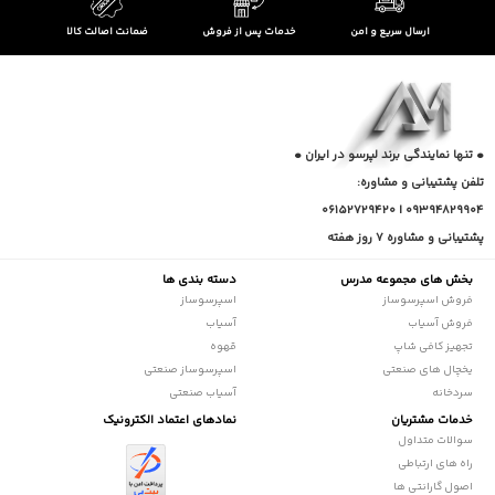
ارسال سریع و امن
خدمات پس از فروش
ضمانت اصالت کالا
• تنها نمایندگی برند لپرسو در ایران •
تلفن پشتیبانی و مشاوره:
09394829904 | 06152729420
پشتیبانی و مشاوره 7 روز هفته
بخش های مجموعه مدرس
دسته بندی ها
فروش اسپرسوساز
اسپرسوساز
فروش آسیاب
آسیاب
تجهیز کافی شاپ
قهوه
یخچال های صنعتی
اسپرسوساز صنعتی
سردخانه
آسیاب صنعتی
خدمات مشتریان
نمادهای اعتماد الکترونیک
سوالات متداول
راه های ارتباطی
اصول گارانتی ها