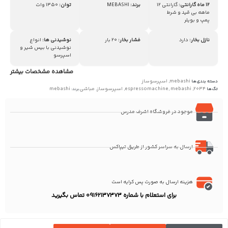
12 ماه گارانتی:
گارانتی 12
برند:
MEBASHI
توان:
1350 وات
ماهه بی قید و شرط
پمپ و بویلر
نازل بخار:
دارد
فشار بخار:
20 بار
نوشیدنی ها:
انواع
نوشیدنی با بیس شیر و
اسپرسو
مشاهده مشخصات بیشتر
mebashi
اسپرسوساز
دسته بندی‌ها
,
2034
mebashi
espressomachine
اسپرسوساز
مباشی
mebashi
تگ‌ها
,
,
,
,
برند:
موجود در فروشگاه اشرف مدرس
ارسال به سراسر کشور از طریق تیپاکس
هزینه ارسال به صورت پس کرایه است
برای استعلام با شماره 09162137373 تماس بگیرید