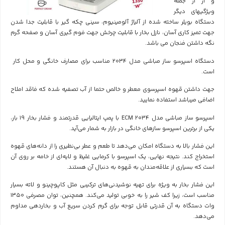
و از از جمله
ویژگیهای دیگر
دستگاه بویلر ساخته شده از آلیاژ آلومینیوم، سینی چکه گیر با قابلیت جدا شدن
جهت تمیز کاری آسان، نازل بخار با قابلیت چرخش جهت فوم گیری آسان و صفحه گرم
نگه داشتن فنجان می باشد.
دستگاه اسپرسو ساز مباشی مدل 2034 مناسب برای مصارف خانگی و محل کار
است.
جهت داشتن قهوه اسپرسوی معطر و خالص حتما از آب تصفیه شده که فاقد املاح
اضافی میباشد استفاده نمایید.
اسپرسو ساز مباشی مدل
ECM 2034
با
پمپ ایتالیایی قدرتمند و فشار بخار 19 بار
،
یکی از برترین اسپرسو سازهای خانگی در بازار به شمار می‌آید.
این فشار بالا به دستگاه امکان می‌دهد تا
طعم و عطر بی‌نظیری
را از دانه‌های قهوه
استخراج کند. نتیجه نهایی، یک اسپرسو با
کرمایی غلیظ
و لایه‌ای از خامه بر روی آن
است که بسیاری از علاقه‌مندان به قهوه به دنبال آن هستند.
این فشار بخار به ویژه برای تهیه نوشیدنی‌های ترکیبی مثل
کاپوچینو
و
لاته
بسیار
مناسب است، زیرا کف شیر را به خوبی تولید می‌کند. همچنین،
توان مصرفی 1350
وات
دستگاه به آن قدرتی قابل توجه برای گرم کردن سریع آب و بخاردهی مداوم
می‌دهد.