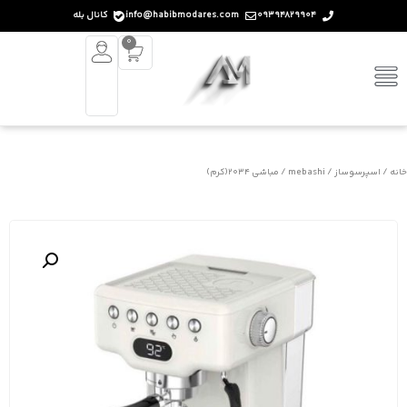
09394829904
info@habibmodares.com
کانال بله
0
خانه
/
اسپرسوساز
/
mebashi
/ مباشی 2034(کرم)