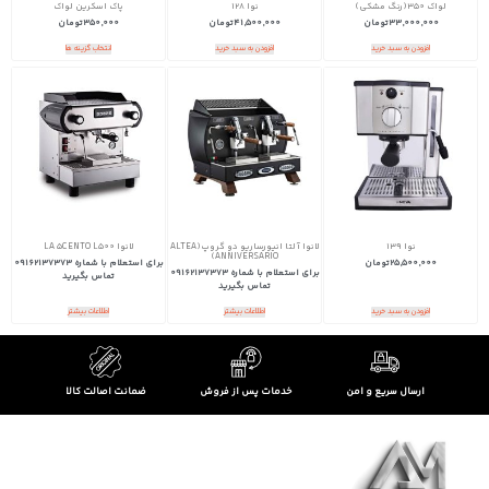
لواک 350(رنگ مشکی)
نوا 128
پاک اسکرین لواک
33,000,000
تومان
41,500,000
تومان
350,000
تومان
افزودن به سبد خرید
افزودن به سبد خرید
انتخاب گزینه ها
نوا 139
لانوا آلتا انیورساریو دو گروپ(ALTEA
لانوا LA 5CENTO L500
ANNIVERSARIO)
25,500,000
تومان
برای استعلام با شماره 09162137373
برای استعلام با شماره 09162137373
تماس بگیرید
تماس بگیرید
افزودن به سبد خرید
اطلاعات بیشتر
اطلاعات بیشتر
ارسال سریع و امن
خدمات پس از فروش
ضمانت اصالت کالا