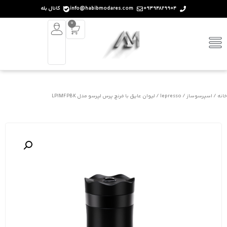
09394829904
info@habibmodares.com
کانال بله
0
خانه
/
اسپرسوساز
/
lepresso
/ لیوان عایق با فرنچ پرس لپرسو مدل LPIMFPBK