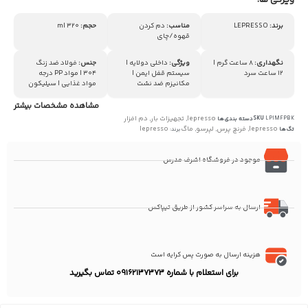
ویژگی ها:
برند:
LEPRESSO
مناسب:
دم کردن
حجم:
320 ml
قهوه/چای
نگهداری:
8 ساعت گرم |
ویژگی:
داخلی دولایه |
جنس:
فولاد ضد زنگ
12 ساعت سرد
سیستم قفل ایمن |
304 | مواد PP درجه
مکانیزم ضد نشت
مواد غذایی | سیلیکون
مشاهده مشخصات بیشتر
lepresso
تجهیزات بار
دم افزار
SKU
LPIMFPBK
دسته بندی‌ها
,
,
lepresso
فرنچ پرس
لپرسو
ماگ
lepresso
تگ‌ها
,
,
,
برند:
موجود در فروشگاه اشرف مدرس
ارسال به سراسر کشور از طریق تیپاکس
هزینه ارسال به صورت پس کرایه است
برای استعلام با شماره 09162137373 تماس بگیرید