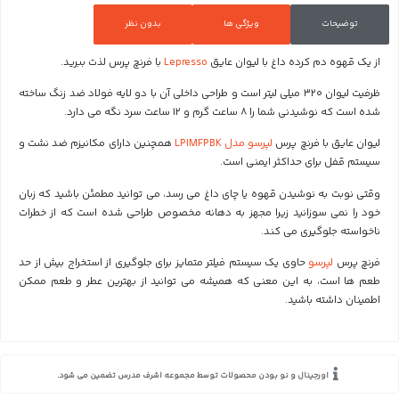
توضیحات
ویژگی ها
بدون نظر
از یک قهوه دم کرده داغ با لیوان عایق
Lepresso
با فرنچ پرس لذت ببرید.
ظرفیت لیوان 320 میلی لیتر است و طراحی داخلی آن با دو لایه فولاد ضد زنگ ساخته
شده است که نوشیدنی شما را 8 ساعت گرم و 12 ساعت سرد نگه می دارد.
لیوان عایق با فرنچ پرس
لپرسو مدل LPIMFPBK
همچنین دارای مکانیزم ضد نشت و
سیستم قفل برای حداکثر ایمنی است.
وقتی نوبت به نوشیدن قهوه یا چای داغ می رسد، می توانید مطمئن باشید که زبان
خود را نمی سوزانید زیرا مجهز به دهانه مخصوص طراحی شده است که از خطرات
ناخواسته جلوگیری می کند.
فرنچ پرس
لپرسو
حاوی یک سیستم فیلتر متمایز برای جلوگیری از استخراج بیش از حد
طعم ها است، به این معنی که همیشه می توانید از بهترین عطر و طعم ممکن
اطمینان داشته باشید.
اورجینال و نو بودن محصولات توسط مجموعه اشرف مدرس تضمین می شود.