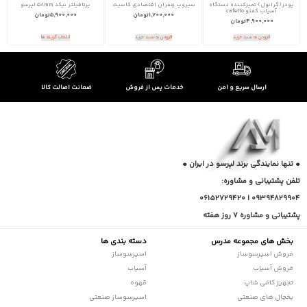
پودر(گرانول) تمیزکننده دستگاه
سیروپ‌ زعفران اقتصادی کاسیت
پرتافیلتر نیکد 58mm لپرسو
آسیاب کفتو cafetto
1,700,000
تومان
5,900,000
تومان
4,900,000
تومان
افزودن به سبد خرید
افزودن به سبد خرید
انتخاب گزینه ها
ارسال سریع و امن
خدمات پس از فروش
ضمانت اصالت کالا
• تنها نمایندگی برند لپرسو در ایران •
تلفن پشتیبانی و مشاوره:
09394829904 | 06152729420
پشتیبانی و مشاوره 7 روز هفته
بخش های مجموعه مدرس
دسته بندی ها
فروش اسپرسوساز
اسپرسوساز
فروش آسیاب
آسیاب
تجهیز کافی شاپ
قهوه
یخچال های صنعتی
اسپرسوساز صنعتی