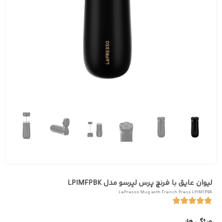
لیوان عایق با فرنچ پرس لپرسو مدل LPIMFPBK
LePresso Mug with French Press LPIMFPBK