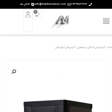
09394829904
info@habibmodares.com
کانال بله
0
خانه
/
آبسرد کن خانگی و صنعتی
/ آبسردکن آبگرمکن