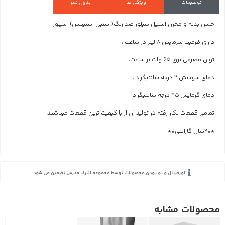
توضیحات
ویژگی ها
بدون نظر
جنس بدنه و مخزن استیل سیلور ضد زنگ(استیل استینلس) سیلور،
دارای ظرفیت سرمایش 8 لیتر در ساعت ،
توان مصرفی برق 65 وات بر ساعت،
دمای سرمایش 2 درجه سانتیگراد ،
دمای گرمایش 95 درجه سانتیگراد،
تمامی قطعات بکار رفته در تولید آن از با کیفیت ترین قطعات میباشند
**2سال گارانتی**
اورجینال و نو بودن محصولات توسط مجموعه اشرف مدرس تضمین می شود.
محصولات مشابه