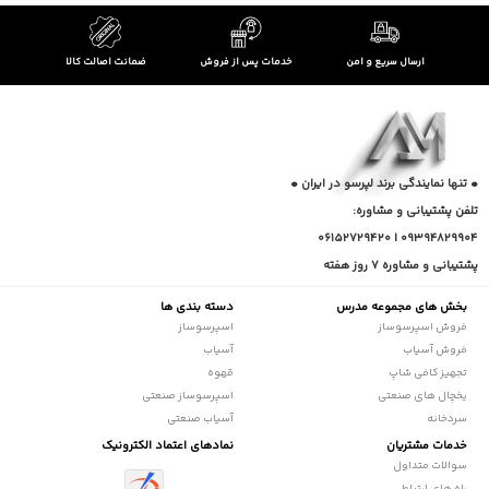
ارسال سریع و امن
خدمات پس از فروش
ضمانت اصالت کالا
• تنها نمایندگی برند لپرسو در ایران •
تلفن پشتیبانی و مشاوره:
09394829904 | 06152729420
پشتیبانی و مشاوره 7 روز هفته
بخش های مجموعه مدرس
دسته بندی ها
فروش اسپرسوساز
اسپرسوساز
فروش آسیاب
آسیاب
تجهیز کافی شاپ
قهوه
یخچال های صنعتی
اسپرسوساز صنعتی
سردخانه
آسیاب صنعتی
خدمات مشتریان
نمادهای اعتماد الکترونیک
سوالات متداول